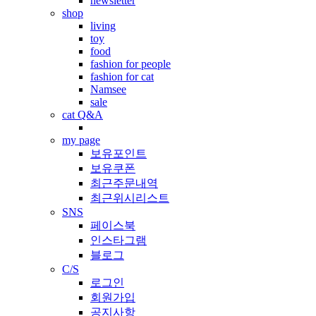
newsletter
shop
living
toy
food
fashion for people
fashion for cat
Namsee
sale
cat Q&A
my page
보유포인트
보유쿠폰
최근주문내역
최근위시리스트
SNS
페이스북
인스타그램
블로그
C/S
로그인
회원가입
공지사항