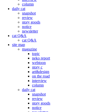
column
daily cat
snapshot
review
story goods
notice
newsletter
cat Q&A
cat Q&A
site map
magazine
topic
neko report
webtoon
story c
art&design
on the road
interview
column
daily cat
snapshot
review
story goods
notice