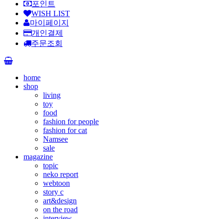
포인트
WISH LIST
마이페이지
개인결제
주문조회
home
shop
living
toy
food
fashion for people
fashion for cat
Namsee
sale
magazine
topic
neko report
webtoon
story c
art&design
on the road
interview